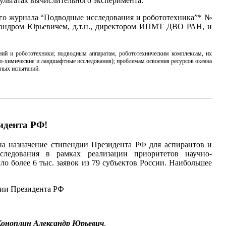
ультатах вычислительного эксперимента.
ого журнала “Подводные исследования и робототехника”* №
ександром Юрьевичем, д.т.н., директором ИПМТ ДВО РАН, и
й и робототехники; подводным аппаратам, робототехническим комплексам, их
ко-химические и ландшафтные исследования); проблемам освоения ресурсов океана
дных испытаний.
идента РФ!
на назначение стипендии Президента РФ для аспирантов и
ледования в рамках реализации приоритетов научно-
о более 6 тыс. заявок из 79 субъектов России. Наибольшее
дии Президента РФ
Коноплин Александр Юрьевич
.