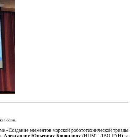
ка России.
е «Создание элементов морской робототехнической триады
н.
Александру Юрьевичу Коноплину
(ИПМТ ДВО РАН) за