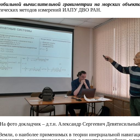
мобильной вычислительной гравиметрии на морских объект
птических методов измерений ИАПУ ДВО РАН.
На фото докладчик – д.т.н. Александр Сергеевич Девятисильны
 Земли, о наиболее применимых в теории инерциальной навигац