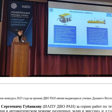
ям конкурса 2025 года на премии ДВО РАН имени выдающихся ученых Дальнего Восто
 Сергеевичу Губанкову
(ИАПУ ДВО РАН) за серию работ по тем
ия в автоматическом режиме различных задач и миссии» и д.т.