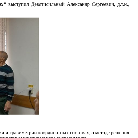
ах“
выступил Девятисильный Александр Сергеевич, д.т.н.,
й
ии и гравиметрии координатных системах, о методе решения