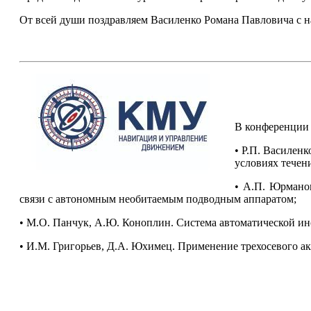
От всей души поздравляем Василенко Романа Павловича с н
В конференции 
• Р.П. Василен
условиях течен
• А.П. Юрманов
связи с автономным необитаемым подводным аппаратом;
• М.О. Панчук, А.Ю. Коноплин. Система автоматической и
• И.М. Григорьев, Д.А. Юхимец. Применение трехосевого а