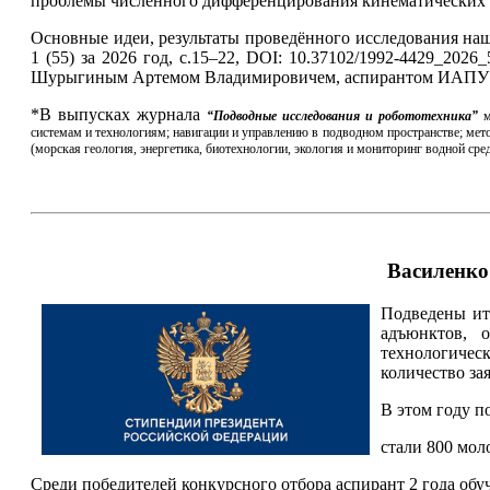
проблемы численного дифференцирования кинематических па
Основные идеи, результаты проведённого исследования на
1 (55) за 2026 год, с.15–22, DOI: 10.37102/1992-4429_2
Шурыгиным Артемом Владимировичем, аспирантом ИАПУ
*В выпусках журнала
“Подводные исследования и робототехника”
м
системам и технологиям; навигации и управлению в подводном пространстве; мет
(морская геология, энергетика, биотехнологии, экология и мониторинг водной ср
Василенко
Подведены ит
адъюнктов, 
технологическ
количество за
В этом году п
стали 800 мол
Среди победителей конкурсного отбора аспирант 2 года об