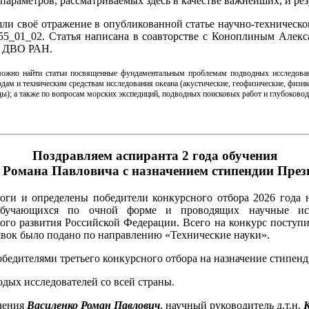
раметров, рассматриваемых здесь в качестве важнейших, и рез
шли своё отражение в опубликованной статье научно-техническ
026_55_01_02. Статья написана в соавторстве с Коноплиным Ал
 ДВО РАН.
ожно найти статьи посвященные фундаментальным проблемам подводных исследовани
одам и техническим средствам исследования океана (акустические, геофизические, физи
еды); а также по вопросам морских экспедиций, подводных поисковых работ и глубоково
Поздравляем аспиранта 2 года обучения
 Романа Павловича с назначением стипендии През
оги и определены победители конкурсного отбора 2026 года 
обучающихся по очной форме и проводящих научные исс
ого развития Российской Федерации. Всего на конкурс поступил
явок было подано по направлению «Технические науки».
обедителями третьего конкурсного отбора на назначение стипен
одых исследователей со всей страны.
учения
Василенко Роман Павлович
, научный руководитель д.т.н.