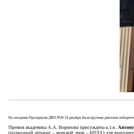
На заседании Президиума ДВО РАН 24 декабря были вручены дипломы победител
Премия академика А.А. Воронова присуждена к.т.н.
Антону
(подводный аппарат – морской дрон – БПЛА) для выполнен