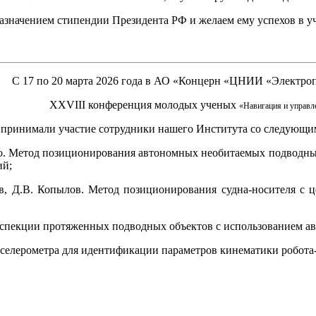
азначением стипендии Президента РФ и желаем ему успехов в уч
С 17 по 20 марта 2026 года в АО «Концерн «ЦНИИ «Электроп
XXVIII конференция молодых ученых
«Навигация и управл
принимали участие сотрудники нашего Института со следующи
ко. Метод позиционирования автономных необитаемых подводн
ий;
, Д.В. Копылов. Метод позиционирования судна-носителя с ц
нспекции протяженных подводных объектов с использованием а
кселерометра для идентификации параметров кинематики робота