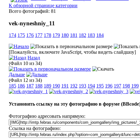
К обзорной странице категории
Всего фотографий: 81
vek-nyneshniy_11
174
175
176
177
178
179
180
181
182
183
184
[Пожалуйста, включите JavaScript, чтобы видеть слайдшоу]
Назад
(Файл 10 из 34)
Дальше
(Файл 12 из 34)
185
186
187
188
189
190
191
192
193
194
195
196
197
198
199
Установить ссылку на эту фотографию в форуме (BBcode
Фотографию адресовать напрямую:
Ссылка на фотографию: