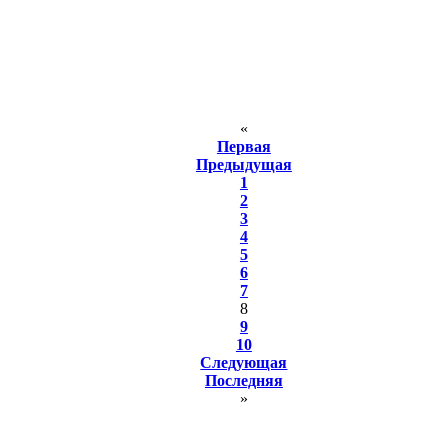
«
Первая
Предыдущая
1
2
3
4
5
6
7
8
9
10
Следующая
Последняя
»